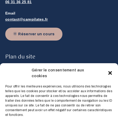
06 31 36 25 81
Email
contact@carepilates.fr
Réserver un cours
Plan du site
Gérer le consentement aux
Accueil
cookies
Cours
Pour offrir les meilleures expériences, nous utilisons des technologies
telles que les cookies pour stocker et/ou accéder aux informations des
Tarifs & Planning
appareils. Le fait de consentir à ces technologies nous permettra de
traiter des données telles que le comportement de navigation ou les ID
À propos
uniques sur ce site. Le fait de ne pas consentir ou de retirer son
consentement peut avoir un effet négatif sur certaines caractéristiques
Contact
et fonctions.